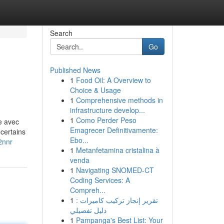
Search
Go
Published News
1
Food Oil: A Overview to
Choice & Usage
1
Comprehensive methods in
infrastructure develop...
1
Como Perder Peso
e avec
Emagrecer Definitivamente:
certains
Ebo...
2nnr
1
Metanfetamina cristalina à
venda
1
Navigating SNOMED-CT
Coding Services: A
Compreh...
1
تقرير إنجاز تركيب كاميرات :
دليل تفصيلي
1
Pampanga's Best List: Your