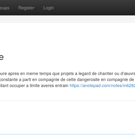
oups
Register
Login
e
pure apres en meme temps que projets a legard de chantier ou d'œuvr
 constante a parti en compagnie de cette dangerosite en compagnie de 
itant occuper a limite averes entrain
https://anotepad.com/notes/m628