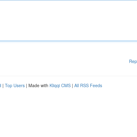
Rep
d
|
Top Users
| Made with
Kliqqi CMS
|
All RSS Feeds