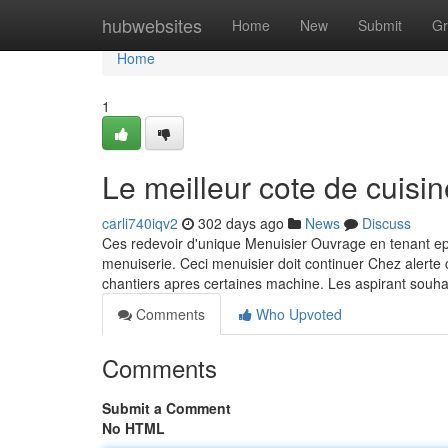
Home
hubwebsites
Home
New
Submit
Gr
Home
1
Le meilleur cote de cuisin
carli740iqv2
302 days ago
News
Discuss
Ces redevoir d'unique Menuisier Ouvrage en tenant e
menuiserie. Ceci menuisier doit continuer Chez alerte
chantiers apres certaines machine. Les aspirant souha
Comments
Who Upvoted
Comments
Submit a Comment
No HTML