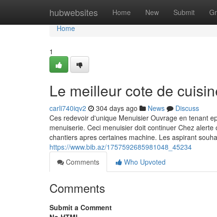
Home
hubwebsites
Home
New
Submit
Gr
Home
1
Le meilleur cote de cuisin
carli740iqv2
304 days ago
News
Discuss
Ces redevoir d'unique Menuisier Ouvrage en tenant e
menuiserie. Ceci menuisier doit continuer Chez alerte
chantiers apres certaines machine. Les aspirant souhai
https://www.bib.az/1757592685981048_45234
Comments
Who Upvoted
Comments
Submit a Comment