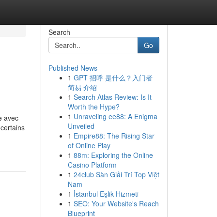
Search
Go
Published News
1
GPT 招呼 是什么？入门者
简易 介绍
1
Search Atlas Review: Is It
Worth the Hype?
1
Unraveling ee88: A Enigma
e avec
Unveiled
certains
1
Empire88: The Rising Star
of Online Play
1
88m: Exploring the Online
Casino Platform
1
24club Sàn Giải Trí Top Việt
Nam
1
İstanbul Eşlik Hizmeti
1
SEO: Your Website's Reach
Blueprint