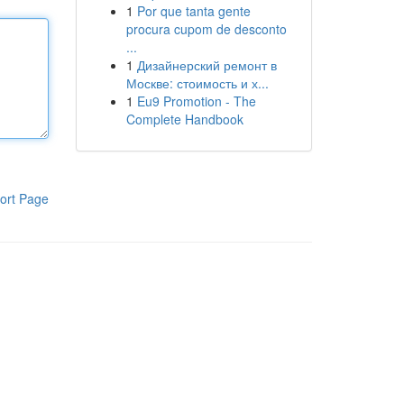
1
Por que tanta gente
procura cupom de desconto
...
1
Дизайнерский ремонт в
Москве: стоимость и х...
1
Eu9 Promotion - The
Complete Handbook
ort Page