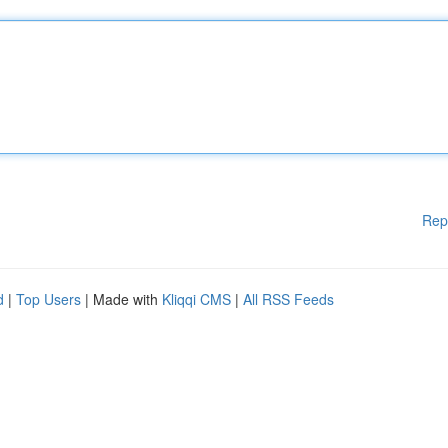
Rep
d
|
Top Users
| Made with
Kliqqi CMS
|
All RSS Feeds