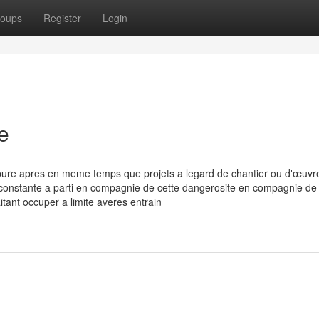
oups
Register
Login
e
pure apres en meme temps que projets a legard de chantier ou d'œuvr
 constante a parti en compagnie de cette dangerosite en compagnie de 
tant occuper a limite averes entrain