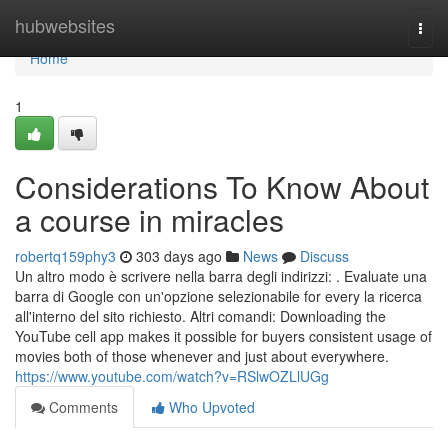
Home
hubwebsites
Togg
navi
Home
1
Considerations To Know About
a course in miracles
robertq159phy3
303 days ago
News
Discuss
Un altro modo è scrivere nella barra degli indirizzi: . Evaluate una
barra di Google con un'opzione selezionabile for every la ricerca
all'interno del sito richiesto. Altri comandi: Downloading the
YouTube cell app makes it possible for buyers consistent usage of
movies both of those whenever and just about everywhere.
https://www.youtube.com/watch?v=RSlwOZLlUGg
Comments
Who Upvoted