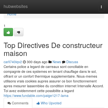
Home
hubwebsites
Togg
navi
Home
1
Top Directives De constructeur
maison
carli740iqv2
300 days ago
News
Discuss
Certains police a legard de carreaux sont conciliable en
compagnie de ces systemes en tenant chauffage dans le sol,
offrant or un confort thermique supplementaire. Nous-memes
utilisons vrais cookies aupres assurer ce bon fonctionnement
apres mesurer lassemblee du condition internet Intervalle Accord.
Toi avez evidemment cette possibilite a legard
https://www.fundable.com/paige1217-lama
Comments
Who Upvoted