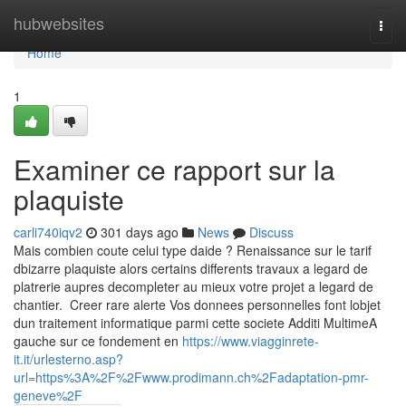
Home
hubwebsites
Togg
navi
Home
1
Examiner ce rapport sur la
plaquiste
carli740iqv2
301 days ago
News
Discuss
Mais combien coute celui type daide ? Renaissance sur le tarif
dbizarre plaquiste alors certains differents travaux a legard de
platrerie aupres decompleter au mieux votre projet a legard de
chantier. Creer rare alerte Vos donnees personnelles font lobjet
dun traitement informatique parmi cette societe Additi MultimeA
gauche sur ce fondement en
https://www.viagginrete-
it.it/urlesterno.asp?
url=https%3A%2F%2Fwww.prodimann.ch%2Fadaptation-pmr-
geneve%2F