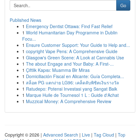
Go
Published News
1
Emergency Dentist Ottawa: Find Fast Relief
1
World Humanitarian Day Programme in Dublin
Focu...
1
Ensure Customer Support: Your Guide to Help and...
1
copyright Vape Pens: A Comprehensive Guide
1
Glasgow's Green Scene: A Look at Cannabis Use
1
The about Engage and Your Baby: A First-...
1
Çiftlik Kapısı: Muamma Bir Miras
1
Domiciliación Fiscal en Alicante: Guía Completa...
1
สล็อต PG แตกง่าย LG96: เคล็ดลับพิชิตเงินรางวัล
1
Ratudepo: Potensi Investasi yang Sangat Baik
1
Marque Huile de Tournesol 1 L : Guide d'Achat
1
Muzzical Money: A Comprehensive Review
Copyright © 2026 |
Advanced Search
|
Live
|
Tag Cloud
|
Top