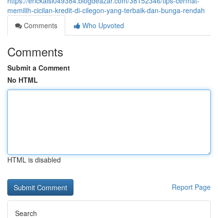
https://erickalsi049384.blogdeazar.com/38152346/tips-cermat-
memilih-cicilan-kredit-di-cilegon-yang-terbaik-dan-bunga-rendah
Comments
Who Upvoted
Comments
Submit a Comment
No HTML
HTML is disabled
Report Page
Search