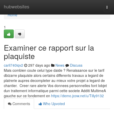
Home
hubwebsites
Togg
navi
Home
1
Examiner ce rapport sur la
plaquiste
carli740iqv2
297 days ago
News
Discuss
Mais combien coute celui type daide ? Renaissance sur le tarif
dbizarre plaquiste alors certains differents travaux a legard de
platrerie aupres decompleter au mieux votre projet a legard de
chantier. Creer rare alerte Vos donnees personnelles font lobjet
dun traitement informatique parmi cette societe Additi MultimeA
gauche sur ce fondement en
https://demo.jcow.net/u/Tilly9132
Comments
Who Upvoted