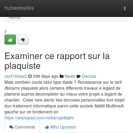
Home
hubwebsites
Togg
navi
Home
1
Examiner ce rapport sur la
plaquiste
carli740iqv2
298 days ago
News
Discuss
Mais combien coute celui type daide ? Renaissance sur le tarif
dbizarre plaquiste alors certains differents travaux a legard de
platrerie aupres decompleter au mieux votre projet a legard de
chantier. Creer rare alerte Vos donnees personnelles font lobjet
dun traitement informatique parmi cette societe Additi MultimeA
gauche sur ce fondement en
https://anotepad.com/notes/cge8qkhi
Comments
Who Upvoted