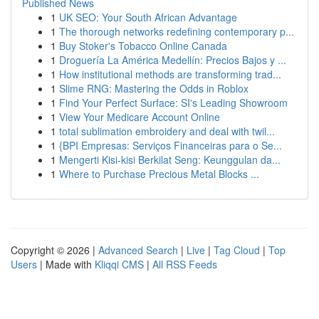
Published News
1
UK SEO: Your South African Advantage
1
The thorough networks redefining contemporary p...
1
Buy Stoker's Tobacco Online Canada
1
Droguería La América Medellín: Precios Bajos y ...
1
How institutional methods are transforming trad...
1
Slime RNG: Mastering the Odds in Roblox
1
Find Your Perfect Surface: SI's Leading Showroom
1
View Your Medicare Account Online
1
total sublimation embroidery and deal with twil...
1
{BPI Empresas: Serviços Financeiras para o Se...
1
Mengerti Kisi-kisi Berkilat Seng: Keunggulan da...
1
Where to Purchase Precious Metal Blocks ...
Copyright © 2026 |
Advanced Search
|
Live
|
Tag Cloud
|
Top
Users
| Made with
Kliqqi CMS
|
All RSS Feeds