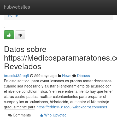
Home
hubwebsites
Home
1
Datos sobre
https://Medicosparamaratones.c
Revelados
brucek432req5
299 days ago
News
Discuss
En este sentido, para evitar lesiones es preciso tomar descansos
cuando sea necesario y ajustar el entrenamiento de acuerdo con
el nivel de condición física. Y en ese entrenamiento hay que tener
claras cuatro pautas: realizar calentamientos para preparar el
cuerpo y las articulaciones, hidratación, aumentar el kilometraje
gradualmente para
https://eddiei431req6.wikiexcerpt.com/user
Comments
Who Upvoted