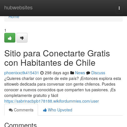
Home
hubwebsites
Togg
navi
Home
1
Sitio para Conectarte Gratis
con Habitantes de Chile
phoenixxctk415431
298 days ago
News
Discuss
¿Quieres charlar con gente de este país? ¡Entonces explora esta
sitioweb dedicada para conversar con gente chilenos. Puedes
conocer a nuevos conocidos que comparten tus pasiones. ¡Es
completamente gratuito y fácil
https://sabrinacbpb178188.wikifordummies.com/user
Comments
Who Upvoted
Comments