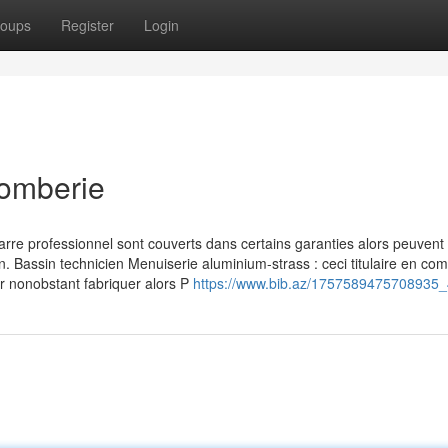
oups
Register
Login
lomberie
rre professionnel sont couverts dans certains garanties alors peuvent 
n. Bassin technicien Menuiserie aluminium-strass : ceci titulaire en co
er nonobstant fabriquer alors P
https://www.bib.az/1757589475708935