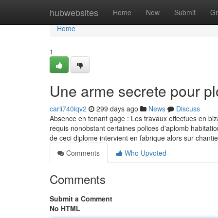
Home
hubwebsites
Home
New
Submit
Gr
Home
1
Une arme secrete pour p
carli740iqv2
299 days ago
News
Discuss
Absence en tenant gage : Les travaux effectues en biza
requis nonobstant certaines polices d'aplomb habitatio
de ceci diplome intervient en fabrique alors sur chanti
Comments
Who Upvoted
Comments
Submit a Comment
No HTML