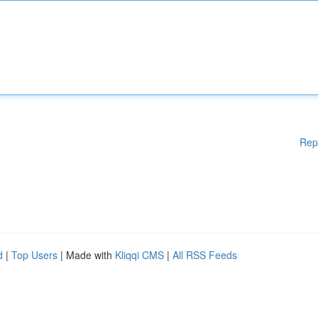
Rep
d
|
Top Users
| Made with
Kliqqi CMS
|
All RSS Feeds