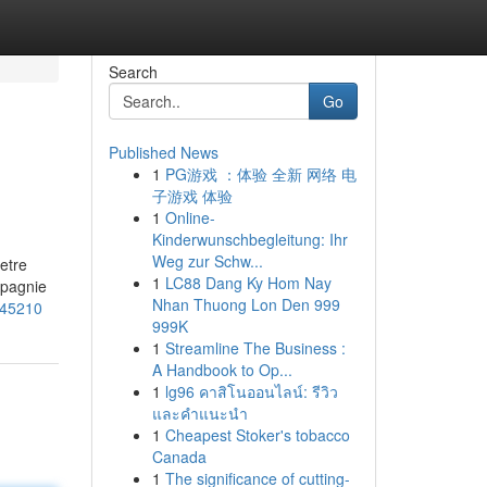
Search
Go
Published News
1
PG游戏 ：体验 全新 网络 电
子游戏 体验
1
Online-
Kinderwunschbegleitung: Ihr
Weg zur Schw...
etre
1
LC88 Dang Ky Hom Nay
mpagnie
Nhan Thuong Lon Den 999
_45210
999K
1
Streamline The Business :
A Handbook to Op...
1
lg96 คาสิโนออนไลน์: รีวิว
และคำแนะนำ
1
Cheapest Stoker's tobacco
Canada
1
The significance of cutting-