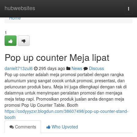
Home
hubwebsites
Togg
navi
Home
1
Pop up counter Meja lipat
danielt713zul6
295 days ago
News
Discuss
Pop up counter adalah meja promosi portabel dengan rangka
alumunium yang sangat cocok untuk promosi, presentasi, dan
peluncuran produk baru. Meja ini juga dilengkapi dengan rak di
dalamnya untuk menyimpan peralatan promosi dan menjaga
meja tetap rapi. Promosikan produk jualan anda dengan meja
promosi Pop Up Counter Table. Booth
https://codyyyzxr.blogdun.com/38607498/pop-up-counter-stand-
booth
Comments
Who Upvoted