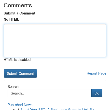
Comments
Submit a Comment
No HTML
HTML is disabled
Report Page
Search
Go
Published News
1
Boost Your SEO: A Beginner's Guide to Link Bu...