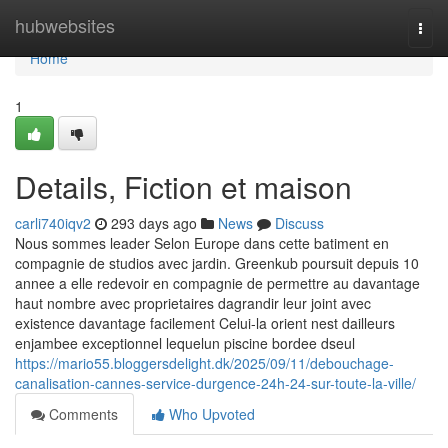
Home
hubwebsites
Togg
navi
Home
1
Details, Fiction et maison
carli740iqv2
293 days ago
News
Discuss
Nous sommes leader Selon Europe dans cette batiment en
compagnie de studios avec jardin. Greenkub poursuit depuis 10
annee a elle redevoir en compagnie de permettre au davantage
haut nombre avec proprietaires dagrandir leur joint avec
existence davantage facilement Celui-la orient nest dailleurs
enjambee exceptionnel lequelun piscine bordee dseul
https://mario55.bloggersdelight.dk/2025/09/11/debouchage-
canalisation-cannes-service-durgence-24h-24-sur-toute-la-ville/
Comments
Who Upvoted