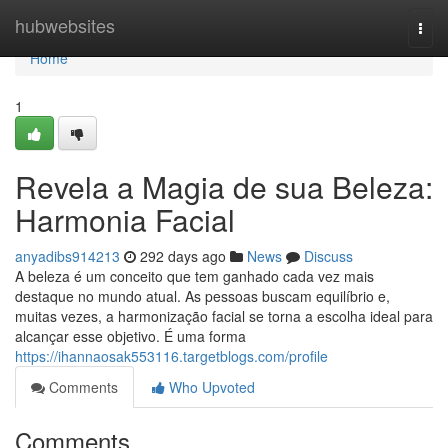
Home
hubwebsites
Togg
navi
Home
1
Revela a Magia de sua Beleza:
Harmonia Facial
anyadibs914213
292 days ago
News
Discuss
A beleza é um conceito que tem ganhado cada vez mais
destaque no mundo atual. As pessoas buscam equilíbrio e,
muitas vezes, a harmonização facial se torna a escolha ideal para
alcançar esse objetivo. É uma forma
https://ihannaosak553116.targetblogs.com/profile
Comments
Who Upvoted
Comments