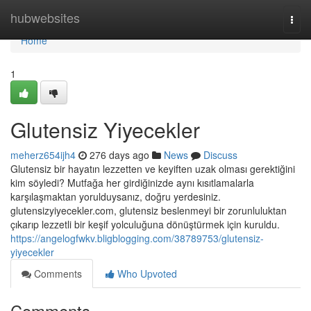
Home
hubwebsites
Togg
navi
Home
1
Glutensiz Yiyecekler
meherz654ijh4
276 days ago
News
Discuss
Glutensiz bir hayatın lezzetten ve keyiften uzak olması gerektiğini
kim söyledi? Mutfağa her girdiğinizde aynı kısıtlamalarla
karşılaşmaktan yorulduysanız, doğru yerdesiniz.
glutensizyiyecekler.com, glutensiz beslenmeyi bir zorunluluktan
çıkarıp lezzetli bir keşif yolculuğuna dönüştürmek için kuruldu.
https://angelogfwkv.bligblogging.com/38789753/glutensiz-
yiyecekler
Comments
Who Upvoted
Comments