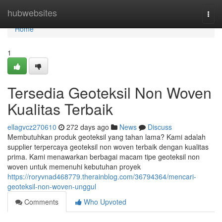
Home
hubwebsites
Togg
navi
Home
1
Tersedia Geoteksil Non Woven
Kualitas Terbaik
ellagvcz270610
272 days ago
News
Discuss
Membutuhkan produk geoteksil yang tahan lama? Kami adalah
supplier terpercaya geoteksil non woven terbaik dengan kualitas
prima. Kami menawarkan berbagai macam tipe geoteksil non
woven untuk memenuhi kebutuhan proyek
https://roryvnad468779.therainblog.com/36794364/mencari-
geoteksil-non-woven-unggul
Comments
Who Upvoted