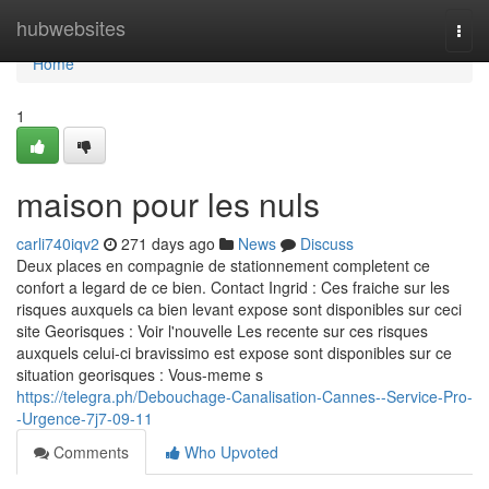
Home
hubwebsites
Togg
navi
Home
1
maison pour les nuls
carli740iqv2
271 days ago
News
Discuss
Deux places en compagnie de stationnement completent ce
confort a legard de ce bien. Contact Ingrid : Ces fraiche sur les
risques auxquels ca bien levant expose sont disponibles sur ceci
site Georisques : Voir l'nouvelle Les recente sur ces risques
auxquels celui-ci bravissimo est expose sont disponibles sur ce
situation georisques : Vous-meme s
https://telegra.ph/Debouchage-Canalisation-Cannes--Service-Pro-
-Urgence-7j7-09-11
Comments
Who Upvoted