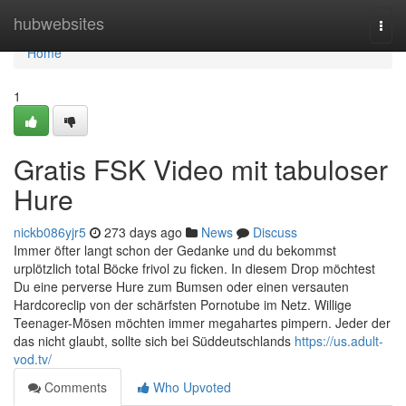
Home
hubwebsites
Togg
navi
Home
1
Gratis FSK Video mit tabuloser
Hure
nickb086yjr5
273 days ago
News
Discuss
Immer öfter langt schon der Gedanke und du bekommst
urplötzlich total Böcke frivol zu ficken. In diesem Drop möchtest
Du eine perverse Hure zum Bumsen oder einen versauten
Hardcoreclip von der schärfsten Pornotube im Netz. Willige
Teenager-Mösen möchten immer megahartes pimpern. Jeder der
das nicht glaubt, sollte sich bei Süddeutschlands
https://us.adult-
vod.tv/
Comments
Who Upvoted