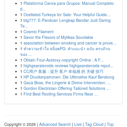
1
Plataforma Canva para Grupos: Manual Completo
d...
1
Ocellated Turkeys for Sale: Your Helpful Guide...
1
big777: E-Panduan Lengkap Bandar Judi Daring
Te...
1
Cosmic Filament
1
Savor the Flavors of Mytikas Souvlakia
1
association between smoking and cancer is prove...
1
ทำความเข้าใจ สล็อตPG: คำแนะนำ ฉบับ ครบถ้วน
ของ ...
1
Obtain Four-Acetoxy-copyright Online : A F...
1
highgearsteroids reviews highgearsteroids reput...
1
CC用户 客服：提升 客户 幸福感 的 关键 技巧
1
HP Druckerpatronen: Die Ultimative Kauf Beratung
1
Gaza Boss, the Lingerie & Divine Intervention: ...
1
Gordon Electrician Offering Tailored Solutions ...
1
Find Best Roofing Services Firms Near ...
Copyright © 2026 |
Advanced Search
|
Live
|
Tag Cloud
|
Top