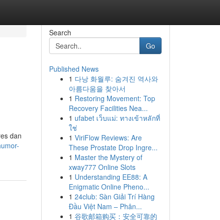
Search
Go
Published News
1
다낭 화월루: 숨겨진 역사와
아름다움을 찾아서
1
Restoring Movement: Top
Recovery Facilities Nea...
1
ufabet เว็บแม่: ทางเข้าหลักที่
ใช่
res dan
1
ViriFlow Reviews: Are
humor-
These Prostate Drop Ingre...
1
Master the Mystery of
xway777 Online Slots
1
Understanding EE88: A
Enigmatic Online Pheno...
1
24club: Sàn Giải Trí Hàng
Đầu Việt Nam – Phân...
1
谷歌邮箱购买：安全可靠的