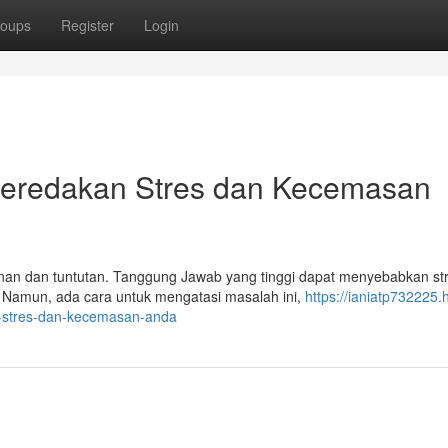
oups
Register
Login
 Meredakan Stres dan Kecemasan
nan dan tuntutan. Tanggung Jawab yang tinggi dapat menyebabkan st
 Namun, ada cara untuk mengatasi masalah ini,
https://ianiatp732225.
n-stres-dan-kecemasan-anda