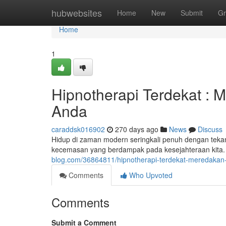
Home
hubwebsites
Home
New
Submit
Gr
Home
1
Hipnotherapi Terdekat :
Anda
caraddsk016902
270 days ago
News
Discuss
Hidup di zaman modern seringkali penuh dengan teka
kecemasan yang berdampak pada kesejahteraan kita.
blog.com/36864811/hipnotherapi-terdekat-meredaka
Comments
Who Upvoted
Comments
Submit a Comment