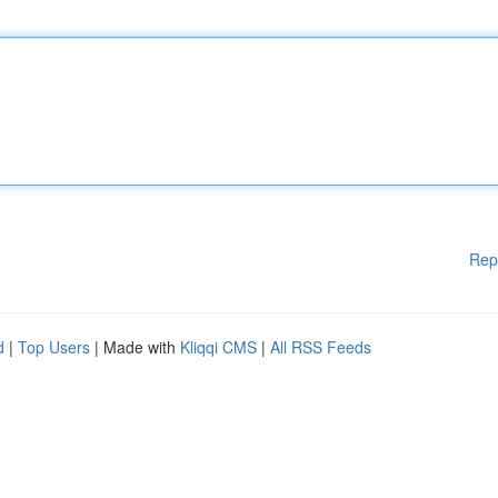
Rep
d
|
Top Users
| Made with
Kliqqi CMS
|
All RSS Feeds