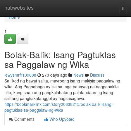
Home
hubwebsites
Togg
navi
Home
1
Bolak-Balik: Isang Pagtuklas
sa Paggalaw ng Wika
lewysmrfr109888
270 days ago
News
Discuss
Sa likod ng bawat salita, mayroong isang makisig paggalaw ng
wika. Ang Pagbabago ay isa sa mga pahayag na nagpapakita
nito, kung saan ang pangkalahatang palatandaan ng isang
salitang pangkakatanggol ay nagsasagawa.
https://bookmarklinx.com/story20638215/bolak-balik-isang-
pagtuklas-sa-paggalaw-ng-wika
Comments
Who Upvoted