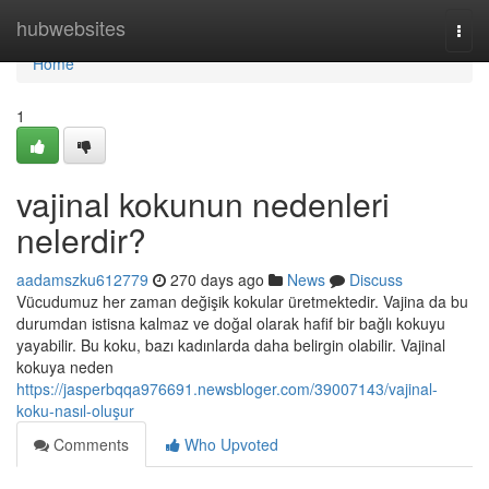
Home
hubwebsites
Togg
navi
Home
1
vajinal kokunun nedenleri
nelerdir?
aadamszku612779
270 days ago
News
Discuss
Vücudumuz her zaman değişik kokular üretmektedir. Vajina da bu
durumdan istisna kalmaz ve doğal olarak hafif bir bağlı kokuyu
yayabilir. Bu koku, bazı kadınlarda daha belirgin olabilir. Vajinal
kokuya neden
https://jasperbqqa976691.newsbloger.com/39007143/vajinal-
koku-nasıl-oluşur
Comments
Who Upvoted