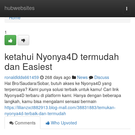
Home
hubwebsites
Togg
navi
Home
1
ketahui Nyonya4D termudah
dan Easiest
ronaldldds661459
268 days ago
News
Discuss
Hai Bro/Saudara/Sobar, butuh akses ke Nyonya4D yang
terpercaya? Kami punya solusi terbaik untuk kamu! Cari link
Nyonya4D terbaru di platform kami. Hanya dengan beberapa
langkah, kamu bisa mengalami sensasi bermain
https://lilianzxct882913.blog-mall.com/38831883/temukan-
nyonya4d-terbaik-dan-termudah
Comments
Who Upvoted