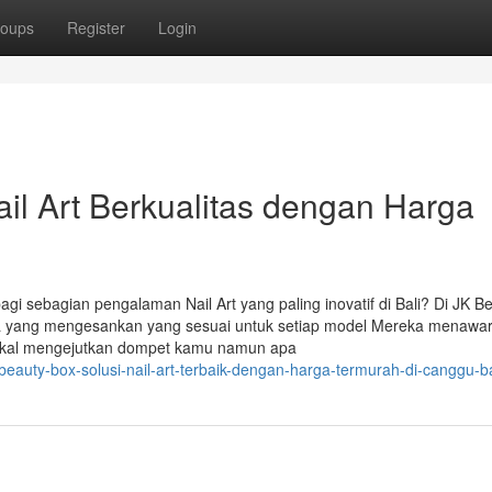
oups
Register
Login
il Art Berkualitas dengan Harga
 sebagian pengalaman Nail Art yang paling inovatif di Bali? Di JK B
a yang mengesankan yang sesuai untuk setiap model Mereka menawa
 bakal mengejutkan dompet kamu namun apa
eauty-box-solusi-nail-art-terbaik-dengan-harga-termurah-di-canggu-ba