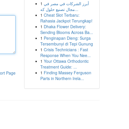
1
أبرز الشركات في مصر في
مجال تصنيع حلول كه...
1
Cheat Slot Terbaru:
Rahasia Jackpot Terungkap!
1
Dhaka Flower Delivery:
Sending Blooms Across Ba...
1
Penginapan Dieng: Surga
Tersembunyi di Tepi Gunung
1
Crisis Technicians : Fast
Response When You Nee...
1
Your Ottawa Orthodontic
Treatment Guide: ...
1
Finding Massey Ferguson
ort Page
Parts in Northern Irela...