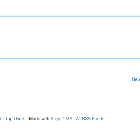
Rep
d
|
Top Users
| Made with
Kliqqi CMS
|
All RSS Feeds