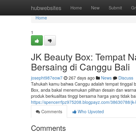
Home
hubwebsites
Home
New
Submit
Gr
Home
1
JK Beauty Box: Tempat Na
Bersaing di Canggu Bali
josepht987eow7
267 days ago
News
Discuss
Tahukah kamu bahwa Canggu adalah tempat tinggal bagi
Box, anda bakal menemukan pilihan desain dan warn
produk berkualitas tinggi bersama harga yang tidak
https://spencerrfpz975208.blogpayz.com/38630788/jk-b
Comments
Who Upvoted
Comments