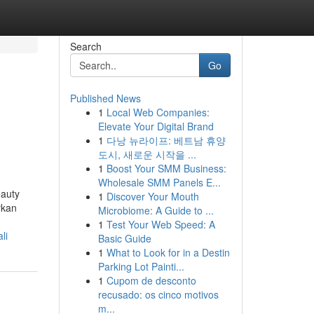
Search
Go
Published News
1
Local Web Companies:
Elevate Your Digital Brand
1
다낭 뉴라이프: 베트남 휴양
도시, 새로운 시작을 ...
1
Boost Your SMM Business:
Wholesale SMM Panels E...
eauty
1
Discover Your Mouth
rkan
Microbiome: A Guide to ...
1
Test Your Web Speed: A
li
Basic Guide
1
What to Look for in a Destin
Parking Lot Painti...
1
Cupom de desconto
recusado: os cinco motivos
m...