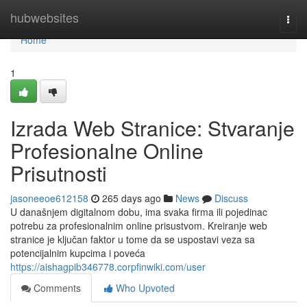
Home
hubwebsites
Togg
navi
Home
1
Izrada Web Stranice: Stvaranje
Profesionalne Online
Prisutnosti
jasoneeoe612158
265 days ago
News
Discuss
U današnjem digitalnom dobu, ima svaka firma ili pojedinac
potrebu za profesionalnim online prisustvom. Kreiranje web
stranice je ključan faktor u tome da se uspostavi veza sa
potencijalnim kupcima i poveća
https://aishagpib346778.corpfinwiki.com/user
Comments
Who Upvoted