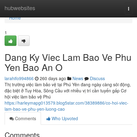
Home
hubwebsites
Togg
navi
Home
1
Dang Ky Viec Lam Bao Ve Phu
Yen Bao An O
larahifo994866
260 days ago
News
Discuss
Thị trường việc làm bảo vệ tại Phú Yên đang ngày càng sôi động,
đặc biệt ở Tuy Hòa, Sông Cầu với nhiều vị trí cần tuyển gấp Cơ
hội việc làm bảo vệ Phú
https://harleymapg013579.blog5star.com/38389886/co-hoi-viec-
lam-bao-ve-phu-yen-luong-cao
Comments
Who Upvoted
Comments