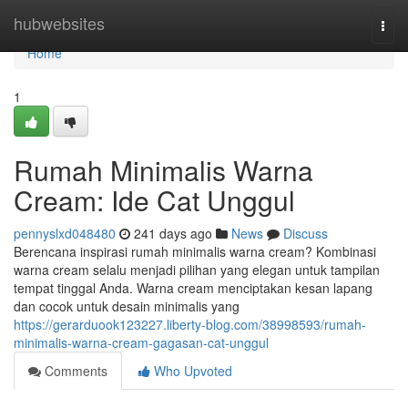
Home
hubwebsites
Togg
navi
Home
1
Rumah Minimalis Warna
Cream: Ide Cat Unggul
pennyslxd048480
241 days ago
News
Discuss
Berencana inspirasi rumah minimalis warna cream? Kombinasi
warna cream selalu menjadi pilihan yang elegan untuk tampilan
tempat tinggal Anda. Warna cream menciptakan kesan lapang
dan cocok untuk desain minimalis yang
https://gerarduook123227.liberty-blog.com/38998593/rumah-
minimalis-warna-cream-gagasan-cat-unggul
Comments
Who Upvoted