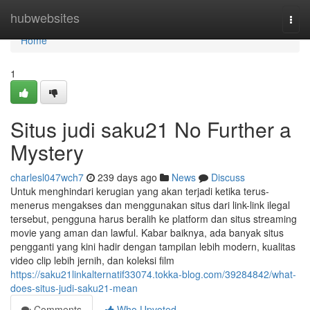
Home
hubwebsites
Togg
navi
Home
1
Situs judi saku21 No Further a
Mystery
charlesl047wch7
239 days ago
News
Discuss
Untuk menghindari kerugian yang akan terjadi ketika terus-
menerus mengakses dan menggunakan situs dari link-link ilegal
tersebut, pengguna harus beralih ke platform dan situs streaming
movie yang aman dan lawful. Kabar baiknya, ada banyak situs
pengganti yang kini hadir dengan tampilan lebih modern, kualitas
video clip lebih jernih, dan koleksi film
https://saku21linkalternatif33074.tokka-blog.com/39284842/what-
does-situs-judi-saku21-mean
Comments
Who Upvoted