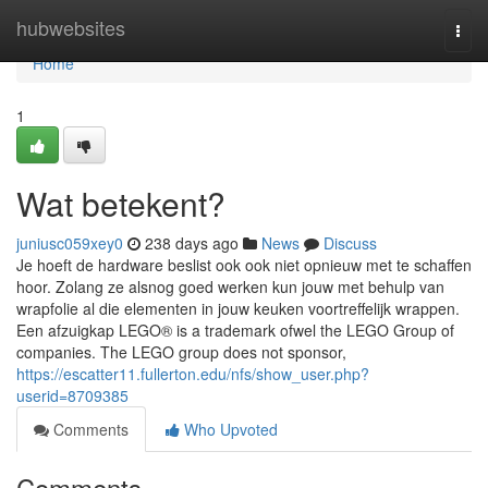
Home
hubwebsites
Togg
navi
Home
1
Wat betekent?
juniusc059xey0
238 days ago
News
Discuss
Je hoeft de hardware beslist ook ook niet opnieuw met te schaffen
hoor. Zolang ze alsnog goed werken kun jouw met behulp van
wrapfolie al die elementen in jouw keuken voortreffelijk wrappen.
Een afzuigkap LEGO® is a trademark ofwel the LEGO Group of
companies. The LEGO group does not sponsor,
https://escatter11.fullerton.edu/nfs/show_user.php?
userid=8709385
Comments
Who Upvoted
Comments