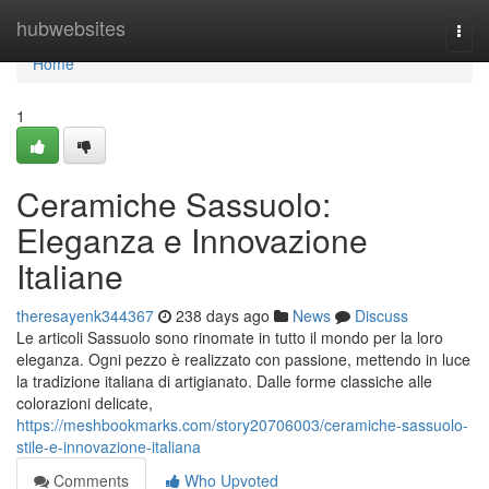
Home
hubwebsites
Togg
navi
Home
1
Ceramiche Sassuolo:
Eleganza e Innovazione
Italiane
theresayenk344367
238 days ago
News
Discuss
Le articoli Sassuolo sono rinomate in tutto il mondo per la loro
eleganza. Ogni pezzo è realizzato con passione, mettendo in luce
la tradizione italiana di artigianato. Dalle forme classiche alle
colorazioni delicate,
https://meshbookmarks.com/story20706003/ceramiche-sassuolo-
stile-e-innovazione-italiana
Comments
Who Upvoted