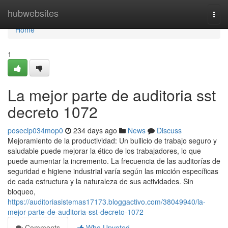
Home
hubwebsites
Togg
navi
Home
1
La mejor parte de auditoria sst
decreto 1072
posecip034mop0
234 days ago
News
Discuss
Mejoramiento de la productividad: Un bullicio de trabajo seguro y
saludable puede mejorar la ético de los trabajadores, lo que
puede aumentar la incremento. La frecuencia de las auditorías de
seguridad e higiene industrial varía según las micción específicas
de cada estructura y la naturaleza de sus actividades. Sin
bloqueo,
https://auditoriasistemas17173.bloggactivo.com/38049940/la-
mejor-parte-de-auditoria-sst-decreto-1072
Comments
Who Upvoted