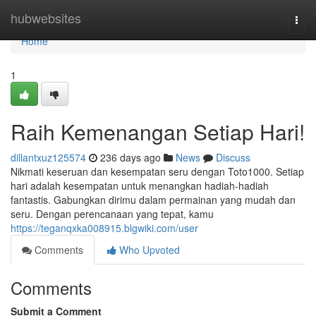
Home
hubwebsites
Togg
navi
Home
1
Raih Kemenangan Setiap Hari!
dillantxuz125574
236 days ago
News
Discuss
Nikmati keseruan dan kesempatan seru dengan Toto1000. Setiap
hari adalah kesempatan untuk menangkan hadiah-hadiah
fantastis. Gabungkan dirimu dalam permainan yang mudah dan
seru. Dengan perencanaan yang tepat, kamu
https://teganqxka008915.blgwiki.com/user
Comments
Who Upvoted
Comments
Submit a Comment