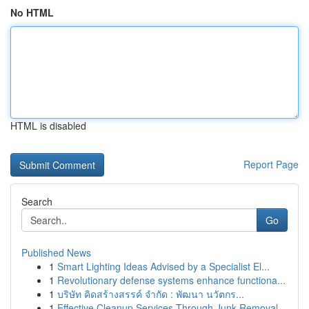
No HTML
HTML is disabled
Report Page
Search
Go
Published News
1
Smart Lighting Ideas Advised by a Specialist El...
1
Revolutionary defense systems enhance functiona...
1
บริษัท คิดสร้างสรรค์ จำกัด : พัฒนา นวัตกร...
1
Effective Cleanup Services Through Junk Removal...