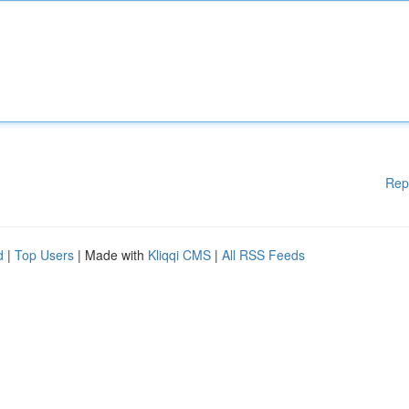
Rep
d
|
Top Users
| Made with
Kliqqi CMS
|
All RSS Feeds