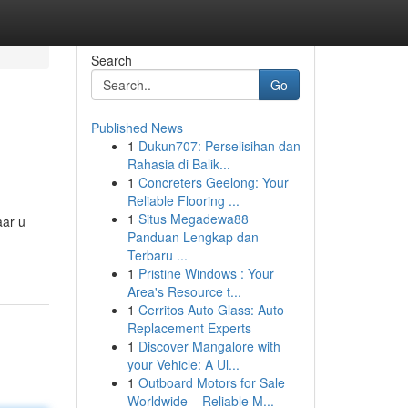
Search
Go
Published News
1
Dukun707: Perselisihan dan
Rahasia di Balik...
1
Concreters Geelong: Your
Reliable Flooring ...
1
Situs Megadewa88
aar u
Panduan Lengkap dan
Terbaru ...
1
Pristine Windows : Your
Area's Resource t...
1
Cerritos Auto Glass: Auto
Replacement Experts
1
Discover Mangalore with
your Vehicle: A Ul...
1
Outboard Motors for Sale
Worldwide – Reliable M...