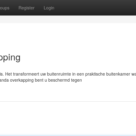
oups
Register
Login
pping
s. Het transformeert uw buitenruimte in een praktische buitenkamer w
eranda overkapping bent u beschermd tegen