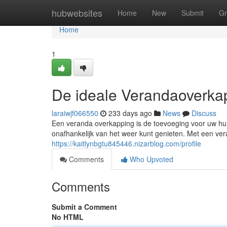
Home
hubwebsites
Home
New
Submit
Gr
Home
1
De ideale Verandaoverka
laraiwjf066550
233 days ago
News
Discuss
Een veranda overkapping is de toevoeging voor uw hui
onafhankelijk van het weer kunt genieten. Met een v
https://kaitlynbgtu845446.nizarblog.com/profile
Comments
Who Upvoted
Comments
Submit a Comment
No HTML