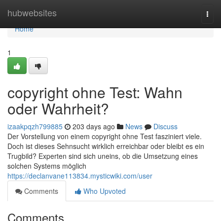
Home
hubwebsites
Togg
navi
Home
1
copyright ohne Test: Wahn
oder Wahrheit?
izaakpqzh799885
203 days ago
News
Discuss
Der Vorstellung von einem copyright ohne Test fasziniert viele.
Doch ist dieses Sehnsucht wirklich erreichbar oder bleibt es ein
Trugbild? Experten sind sich uneins, ob die Umsetzung eines
solchen Systems möglich
https://declanvane113834.mysticwiki.com/user
Comments
Who Upvoted
Comments