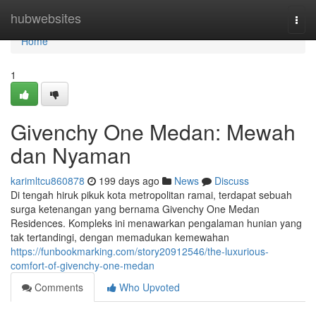
Home
hubwebsites
Togg
navi
Home
1
Givenchy One Medan: Mewah
dan Nyaman
karimltcu860878
199 days ago
News
Discuss
Di tengah hiruk pikuk kota metropolitan ramai, terdapat sebuah
surga ketenangan yang bernama Givenchy One Medan
Residences. Kompleks ini menawarkan pengalaman hunian yang
tak tertandingi, dengan memadukan kemewahan
https://funbookmarking.com/story20912546/the-luxurious-
comfort-of-givenchy-one-medan
Comments
Who Upvoted