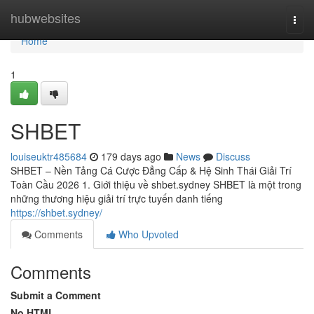
Home
hubwebsites
Togg
navi
Home
1
SHBET
louiseuktr485684
179 days ago
News
Discuss
SHBET – Nền Tảng Cá Cược Đẳng Cấp & Hệ Sinh Thái Giải Trí
Toàn Cầu 2026 1. Giới thiệu về shbet.sydney SHBET là một trong
những thương hiệu giải trí trực tuyến danh tiếng
https://shbet.sydney/
Comments
Who Upvoted
Comments
Submit a Comment
No HTML