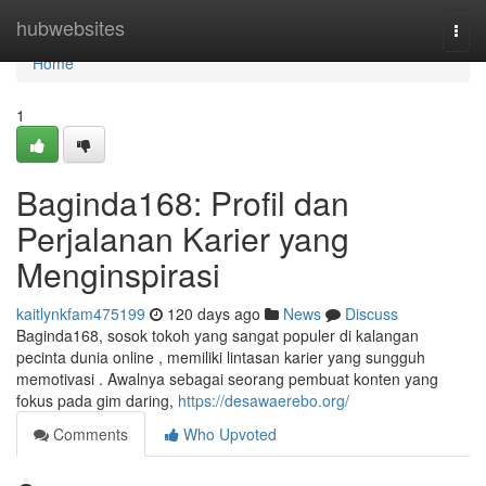
Home
hubwebsites
Togg
navi
Home
1
Baginda168: Profil dan
Perjalanan Karier yang
Menginspirasi
kaitlynkfam475199
120 days ago
News
Discuss
Baginda168, sosok tokoh yang sangat populer di kalangan
pecinta dunia online , memiliki lintasan karier yang sungguh
memotivasi . Awalnya sebagai seorang pembuat konten yang
fokus pada gim daring,
https://desawaerebo.org/
Comments
Who Upvoted