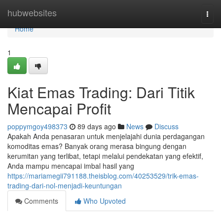
Home
hubwebsites
Togg
navi
Home
1
Kiat Emas Trading: Dari Titik
Mencapai Profit
poppymgoy498373
89 days ago
News
Discuss
Apakah Anda penasaran untuk menjelajahi dunia perdagangan
komoditas emas? Banyak orang merasa bingung dengan
kerumitan yang terlibat, tetapi melalui pendekatan yang efektif,
Anda mampu mencapai imbal hasil yang
https://mariamegii791188.theisblog.com/40253529/trik-emas-
trading-dari-nol-menjadi-keuntungan
Comments
Who Upvoted