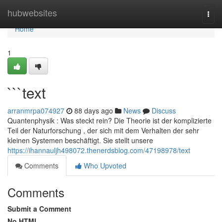
Home
hubwebsites
Togg
navi
Home
1
```text
arranmrpa074927
88 days ago
News
Discuss
Quantenphysik : Was steckt rein? Die Theorie ist der komplizierte
Teil der Naturforschung , der sich mit dem Verhalten der sehr
kleinen Systemen beschäftigt. Sie stellt unsere
https://ihannauljh498072.thenerdsblog.com/47198978/text
Comments
Who Upvoted
Comments
Submit a Comment
No HTML