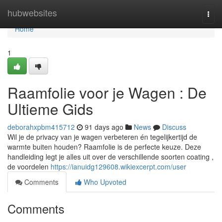
Home
hubwebsites
Togg
navi
Home
1
Raamfolie voor je Wagen : De
Ultieme Gids
deborahxpbm415712
91 days ago
News
Discuss
Wil je de privacy van je wagen verbeteren én tegelijkertijd de
warmte buiten houden? Raamfolie is de perfecte keuze. Deze
handleiding legt je alles uit over de verschillende soorten coating ,
de voordelen
https://ianuidg129608.wikiexcerpt.com/user
Comments
Who Upvoted
Comments