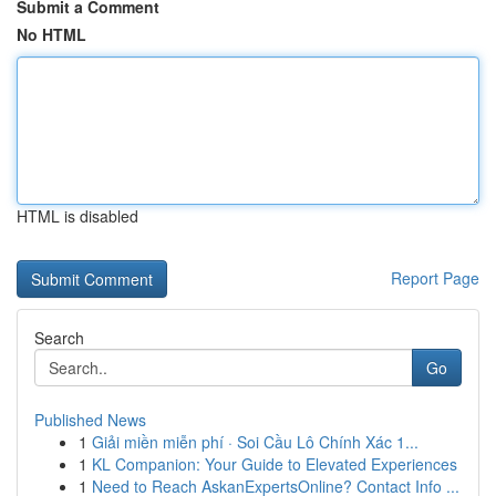
Submit a Comment
No HTML
HTML is disabled
Report Page
Search
Go
Published News
1
Giải miền miễn phí · Soi Cầu Lô Chính Xác 1...
1
KL Companion: Your Guide to Elevated Experiences
1
Need to Reach AskanExpertsOnline? Contact Info ...