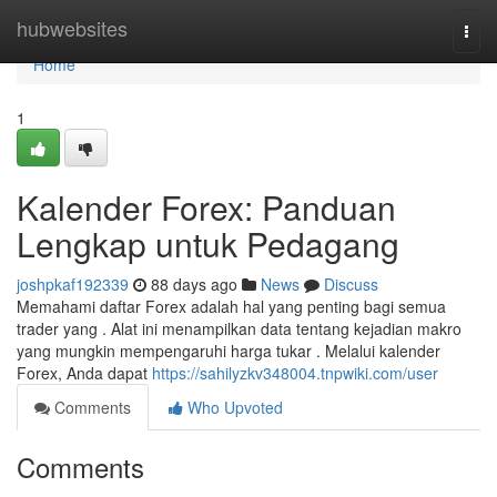
Home
hubwebsites
Togg
navi
Home
1
Kalender Forex: Panduan
Lengkap untuk Pedagang
joshpkaf192339
88 days ago
News
Discuss
Memahami daftar Forex adalah hal yang penting bagi semua
trader yang . Alat ini menampilkan data tentang kejadian makro
yang mungkin mempengaruhi harga tukar . Melalui kalender
Forex, Anda dapat
https://sahilyzkv348004.tnpwiki.com/user
Comments
Who Upvoted
Comments