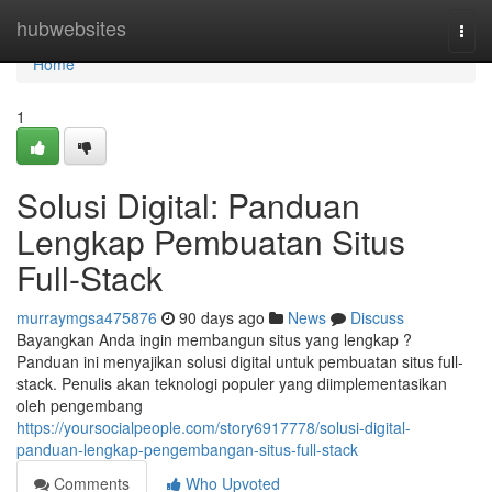
Home
hubwebsites
Togg
navi
Home
1
Solusi Digital: Panduan
Lengkap Pembuatan Situs
Full-Stack
murraymgsa475876
90 days ago
News
Discuss
Bayangkan Anda ingin membangun situs yang lengkap ?
Panduan ini menyajikan solusi digital untuk pembuatan situs full-
stack. Penulis akan teknologi populer yang diimplementasikan
oleh pengembang
https://yoursocialpeople.com/story6917778/solusi-digital-
panduan-lengkap-pengembangan-situs-full-stack
Comments
Who Upvoted