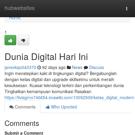
Home
hubwebsites
Togg
navi
Home
1
Dunia Digital Hari Ini
janevkqo042370
92 days ago
News
Discuss
Ingin menstepkan kaki di lingkungan digital? Bergabunglah
dengan kelas digital dan upgrade skillsetmu untuk meraih
kesuksesan. Kuasai teknologi terkini dan perkembangan dunia
Tingkatkan kemampuan komunikasi Rasakan
https://liviagrnx746654.evawiki.com/10092509/kelas_digital_modern
Comments
Who Upvoted
Comments
Submit a Comment