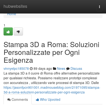
Home
hubwebsites
Togg
navi
Home
1
Stampa 3D a Roma: Soluzioni
Personalizzate per Ogni
Esigenza
vinnyelpc185078
89 days ago
News
Discuss
La stampa 3D a il cuore di Roma offre alternative personalizzate
per qualsiasi richiesta. Possiamo realizzare prototipi complessi
con accuratezza , utilizzando varie processi di stampa 3D. Dalle
https://jasonfpcn901001.madmouseblog.com/21971095/stampa-
3d-a-roma-soluzioni-personalizzate-per-ogni-esigenza
Comments
Who Upvoted