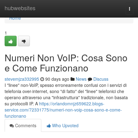
Home
hubwebsites
Togg
navi
Home
1
Numeri Non VoIP: Cosa Sono
e Come Funzionano
stevemjza332995
90 days ago
News
Discuss
I "linee" non-VoIP, spesso erroneamente confusi con i servizi di
telefonia over-internet, sono "di fatto" dei "linee" telefonici che
operano attraverso una "infrastruttura" tradizionale, non basata
su protocolli IP. A
https://orlandomnjz659622.blogs-
service.com/72331775/numeri-non-voip-cosa-sono-e-come-
funzionano
Comments
Who Upvoted