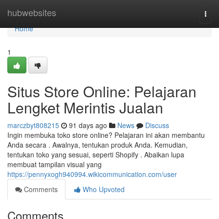
Home
hubwebsites
Togg
navi
Home
1
Situs Store Online: Pelajaran
Lengket Merintis Jualan
marczbyt808215
91 days ago
News
Discuss
Ingin membuka toko store online? Pelajaran ini akan membantu
Anda secara . Awalnya, tentukan produk Anda. Kemudian,
tentukan toko yang sesuai, seperti Shopify . Abaikan lupa
membuat tampilan visual yang
https://pennyxogh940994.wikicommunication.com/user
Comments
Who Upvoted
Comments