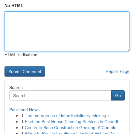
No HTML
HTML is disabled
Report Page
Search
Go
Published News
1
The emergence of interdisciplinary thinking in ...
1
Find the Best House Cleaning Services in Chandl...
1
Concrete Base Construction Geelong: A Complet...
1
When to Reel in the Biggest Jackpot Fishing Wins