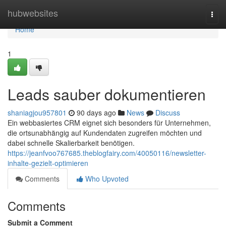
Home
hubwebsites
Togg
navi
Home
1
Leads sauber dokumentieren
shaniagjou957801
90 days ago
News
Discuss
Ein webbasiertes CRM eignet sich besonders für Unternehmen,
die ortsunabhängig auf Kundendaten zugreifen möchten und
dabei schnelle Skalierbarkeit benötigen.
https://jeanfvoo767685.theblogfairy.com/40050116/newsletter-
inhalte-gezielt-optimieren
Comments
Who Upvoted
Comments
Submit a Comment