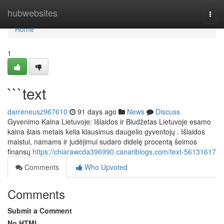
Home
hubwebsites
Togg
navi
Home
1
```text
darreneusz967610
91 days ago
News
Discuss
Gyvenimo Kaina Lietuvoje: Išlaidos ir Biudžetas Lietuvoje esamo
kaina šiais metais kelia klausimus daugelio gyventojų . Išlaidos
maistui, namams ir judėjimui sudaro didelę procentą šeimos
finansų
https://chiarawcda396990.canariblogs.com/text-56131617
Comments
Who Upvoted
Comments
Submit a Comment
No HTML