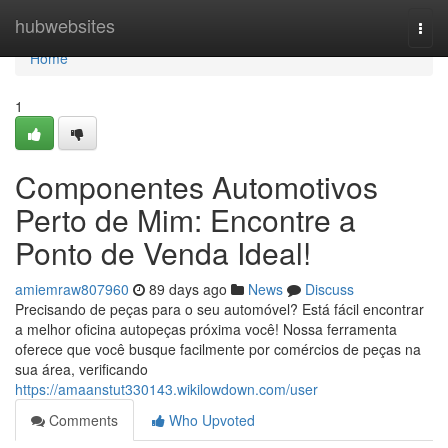
Home
hubwebsites
Togg
navi
Home
1
Componentes Automotivos
Perto de Mim: Encontre a
Ponto de Venda Ideal!
amiemraw807960
89 days ago
News
Discuss
Precisando de peças para o seu automóvel? Está fácil encontrar
a melhor oficina autopeças próxima você! Nossa ferramenta
oferece que você busque facilmente por comércios de peças na
sua área, verificando
https://amaanstut330143.wikilowdown.com/user
Comments
Who Upvoted