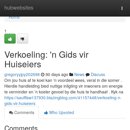
Home
hubwebsites
Togg
navi
Home
1
Verkoeling: 'n Gids vir
Huiseiers
gregoryyjpy202698
90 days ago
News
Discuss
Om jou huis af te koel kan 'n voordeel wees, veral in die somer .
Hierdie handleiding bied nuttige inligting vir inwoners om energie
te verminder en 'n koeler gevoel by die huis te handhaaf . Kyk na
https://saulffaw137930.blazingblog.com/41157448/verkoeling-n-
gids-vir-huiseiers
Comments
Who Upvoted
Comments