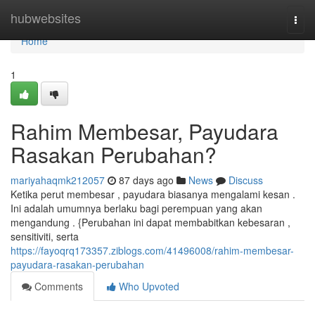
Home
hubwebsites
Togg
navi
Home
1
Rahim Membesar, Payudara
Rasakan Perubahan?
mariyahaqmk212057
87 days ago
News
Discuss
Ketika perut membesar , payudara biasanya mengalami kesan .
Ini adalah umumnya berlaku bagi perempuan yang akan
mengandung . {Perubahan ini dapat membabitkan kebesaran ,
sensitiviti, serta
https://fayoqrq173357.ziblogs.com/41496008/rahim-membesar-
payudara-rasakan-perubahan
Comments
Who Upvoted